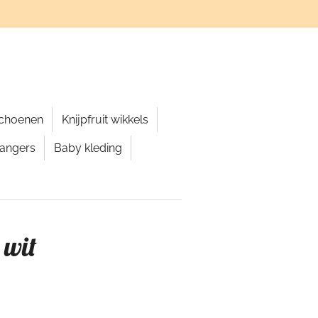
schoenen
Knijpfruit wikkels
hangers
Baby kleding
 wit