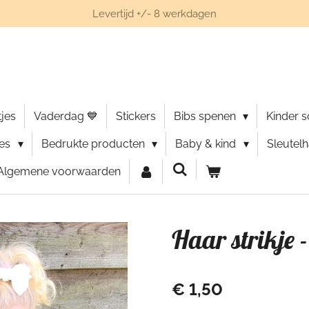
Levertijd +/- 8 werkdagen
jes
Vaderdag 💙
Stickers
Bibs spenen
Kinder 
ies
Bedrukte producten
Baby & kind
Sleutel
Algemene voorwaarden
Haar strikje -
€ 1,50