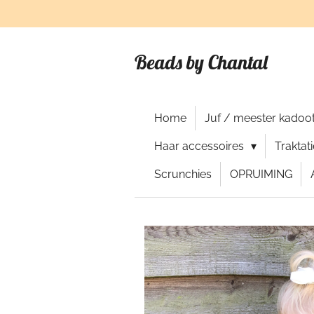
Ga
direct
naar
Beads by Chantal
de
hoofdinhoud
Home
Juf / meester kadoot
Haar accessoires
Traktat
Scrunchies
OPRUIMING