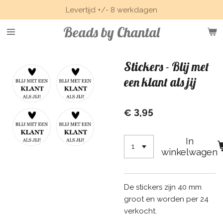
Levertijd +/- 8 werkdagen
Ga
direct
Beads by Chantal
naar
de
hoofdinhoud
Stickers - Blij met
een klant als jij
€ 3,95
In
winkelwagen
De stickers zijn 40 mm
groot en worden per 24
verkocht.