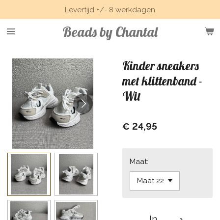
Levertijd +/- 8 werkdagen
Ga
direct
Beads by Chantal
naar
de
hoofdinhoud
Kinder sneakers
met klittenband -
Wit
€ 24,95
Maat:
In