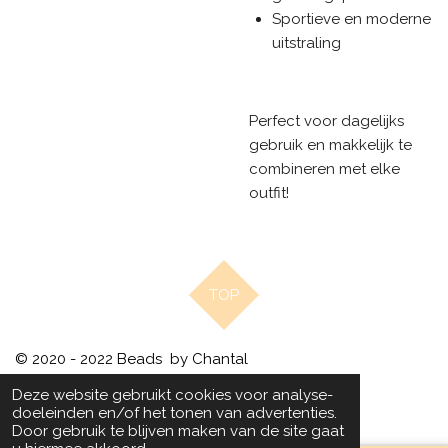
Sportieve en moderne
uitstraling
Perfect voor dagelijks
gebruik en makkelijk te
combineren met elke
outfit!
TOP
© 2020 - 2022 Beads by Chantal
Powered by
JouwWeb
Deze website gebruikt cookies voor analyse-
doeleinden en/of het tonen van advertenties.
Door gebruik te blijven maken van de site gaat