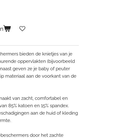
en
ermers bieden de knietjes van je
urende oppervlakten (bijvoorbeeld
aarnaast geven ze je baby of peuter
lip materiaal aan de voorkant van de
aakt van zacht, comfortabel en
k van 85% katoen en 15% spandex.
schadigingen aan de huid of kleding
rmte.
ebeschermers door het zachte