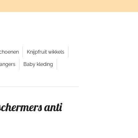
schoenen
Knijpfruit wikkels
hangers
Baby kleding
schermers anti