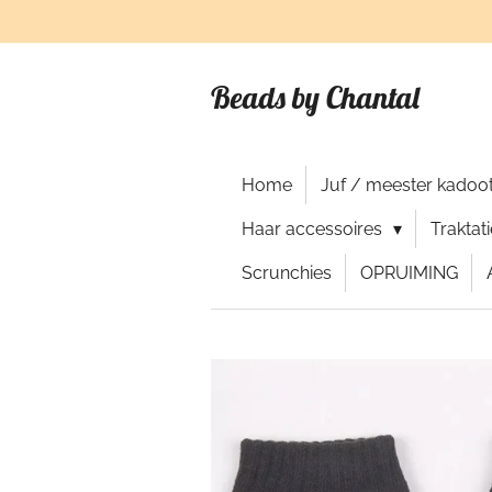
Ga
direct
naar
Beads by Chantal
de
hoofdinhoud
Home
Juf / meester kadoot
Haar accessoires
Traktat
Scrunchies
OPRUIMING