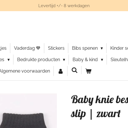
Levertijd +/- 8 werkdagen
jes
Vaderdag 💙
Stickers
Bibs spenen
Kinder 
ies
Bedrukte producten
Baby & kind
Sleutel
Algemene voorwaarden
Baby knie be
slip | zwart