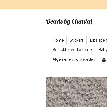
Ga
direct
naar
Beads by Chantal
de
hoofdinhoud
Home
Stickers
Bibs spe
Bedrukte producten
Baby
Algemene voorwaarden