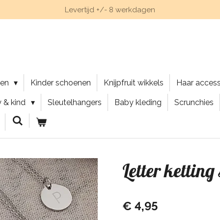
Levertijd +/- 8 werkdagen
nen
Kinder schoenen
Knijpfruit wikkels
Haar acces
 & kind
Sleutelhangers
Baby kleding
Scrunchies
Letter ketting 
€ 4,95