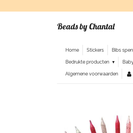
Ga
direct
naar
Beads by Chantal
de
hoofdinhoud
Home
Stickers
Bibs spe
Bedrukte producten
Baby
Algemene voorwaarden