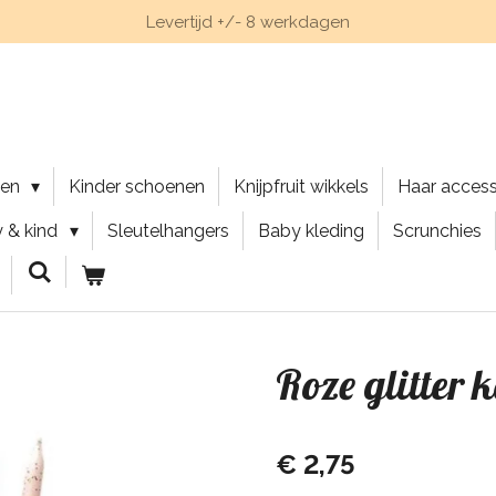
Levertijd +/- 8 werkdagen
nen
Kinder schoenen
Knijpfruit wikkels
Haar acces
 & kind
Sleutelhangers
Baby kleding
Scrunchies
Roze glitter k
€ 2,75