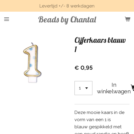
Levertijd +/- 8 werkdagen
Ga
direct
Beads by Chantal
naar
de
hoofdinhoud
Cijferkaars blauw
1
€ 0,95
In
winkelwagen
Deze mooie kaars in de
vorm van een 1 is
blauw gespikkeld met
een goud randje en heeft