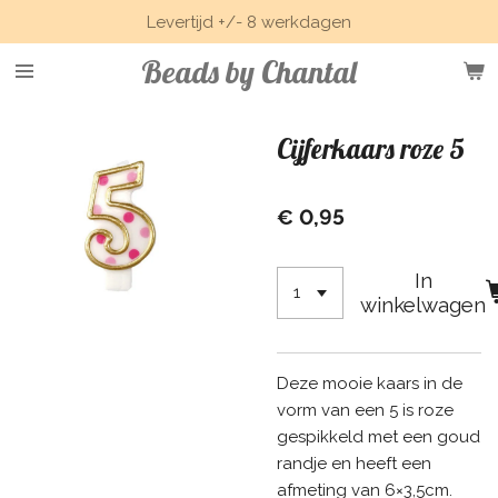
Levertijd +/- 8 werkdagen
Ga
direct
Beads by Chantal
naar
de
hoofdinhoud
Cijferkaars roze 5
€ 0,95
In
winkelwagen
Deze mooie kaars in de
vorm van een 5 is roze
gespikkeld met een goud
randje en heeft een
afmeting van 6×3,5cm.