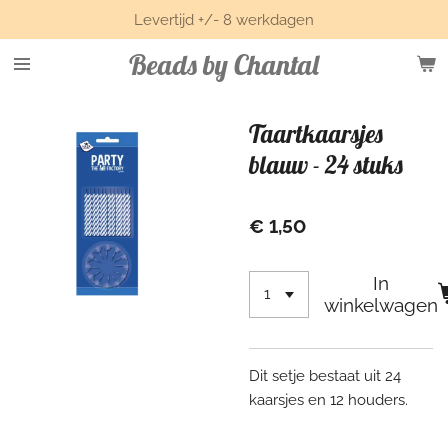
Levertijd +/- 8 werkdagen
Ga
direct
Beads by Chantal
naar
de
hoofdinhoud
Taartkaarsjes
blauw - 24 stuks
€ 1,50
In
winkelwagen
Dit setje bestaat uit 24
kaarsjes en 12 houders.