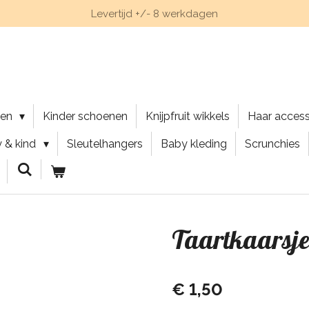
Levertijd +/- 8 werkdagen
nen
Kinder schoenen
Knijpfruit wikkels
Haar acces
 & kind
Sleutelhangers
Baby kleding
Scrunchies
Taartkaarsjes
€ 1,50