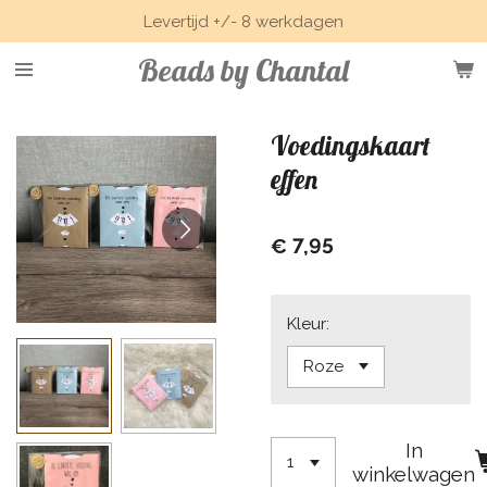
Levertijd +/- 8 werkdagen
Ga
direct
Beads by Chantal
naar
de
hoofdinhoud
Voedingskaart
effen
€ 7,95
Kleur:
In
winkelwagen