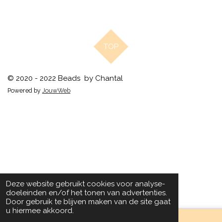
TOP
© 2020 - 2022 Beads by Chantal
Powered by
JouwWeb
Deze website gebruikt cookies voor analyse-
doeleinden en/of het tonen van advertenties.
Door gebruik te blijven maken van de site gaat
u hiermee akkoord.