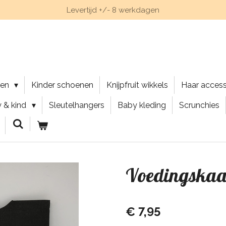
Levertijd +/- 8 werkdagen
nen
Kinder schoenen
Knijpfruit wikkels
Haar acces
 & kind
Sleutelhangers
Baby kleding
Scrunchies
Voedingskaar
€ 7,95