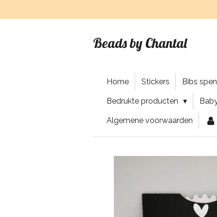
Ga
direct
naar
Beads by Chantal
de
hoofdinhoud
Home
Stickers
Bibs spe
Bedrukte producten
Baby
Algemene voorwaarden