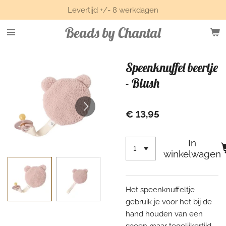
Levertijd +/- 8 werkdagen
Ga
direct
Beads by Chantal
naar
de
hoofdinhoud
Speenknuffel beertje
- Blush
€ 13,95
In
winkelwagen
Het speenknuffeltje
gebruik je voor het bij de
hand houden van een
speen maar tegelijkertijd