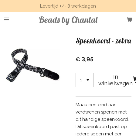
Levertijd +/- 8 werkdagen
Ga
direct
Beads by Chantal
naar
de
hoofdinhoud
Speenkoord - zebra
€ 3,95
In
winkelwagen
Maak een eind aan
verdwenen spenen met
dit handige speenkoord.
Dit speenkoord past op
iedere speen met een