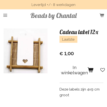
Levertijd +/- 8 werkdagen
Ga
direct
Beads by Chantal
naar
de
hoofdinhoud
Cadeau label 12x
Laatste
€ 1,00
In
winkelwagen
Deze labels zijn 4x9 cm
groot