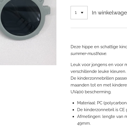
In winkelwag
Deze hippe en schattige kind
summer-musthave.
Leuk voor jongens en voor mei
verschillende leuke kleuren.
De kinderzonnebrillen passe
maanden tot en met kinderen
UV400 bescherming.
Materiaal: PC (polycarbona
De kinderzonnebril is CE g
Afmetingen: lengte van
49mm.