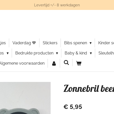
Levertijd +/- 8 werkdagen
jes
Vaderdag 💙
Stickers
Bibs spenen
Kinder 
ies
Bedrukte producten
Baby & kind
Sleutel
Algemene voorwaarden
Zonnebril bee
€ 5,95