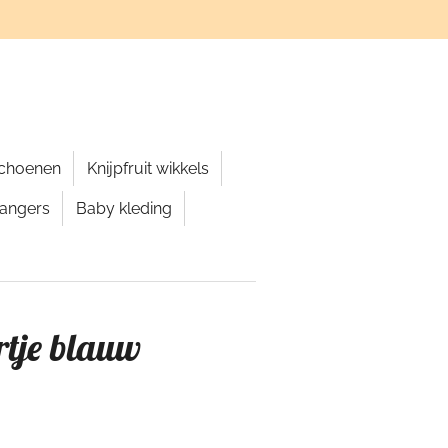
schoenen
Knijpfruit wikkels
hangers
Baby kleding
rtje blauw