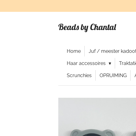
Ga
direct
naar
Beads by Chantal
de
hoofdinhoud
Home
Juf / meester kadoot
Haar accessoires
Traktat
Scrunchies
OPRUIMING