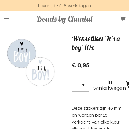
Levertijd +/- 8 werkdagen
Ga
direct
Beads by Chantal
naar
de
hoofdinhoud
Wensetiket ‘It’s a
boy’ 10x
€ 0,95
In
winkelwagen
Deze stickers zijn 40 mm
en worden per 10
verkocht. Van elke kleur
sticker zitten er 5 in.