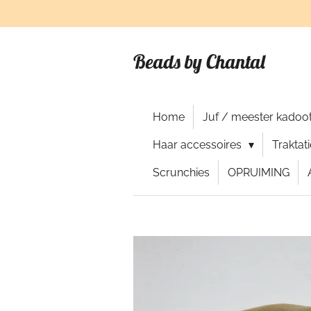
Ga
direct
naar
Beads by Chantal
de
hoofdinhoud
Home
Juf / meester kadoot
Haar accessoires
Traktat
Scrunchies
OPRUIMING