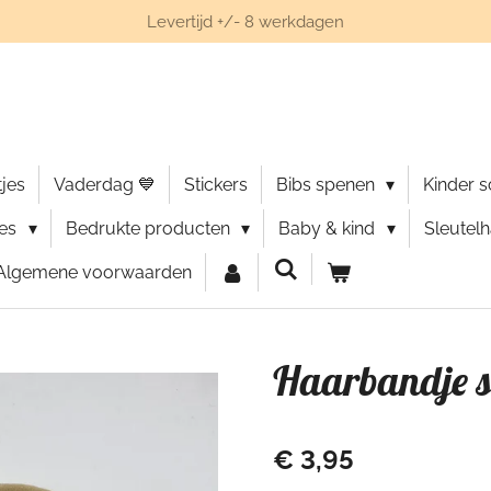
Levertijd +/- 8 werkdagen
jes
Vaderdag 💙
Stickers
Bibs spenen
Kinder 
ies
Bedrukte producten
Baby & kind
Sleutel
Algemene voorwaarden
Haarbandje s
€ 3,95