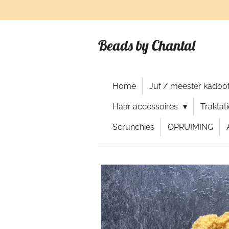
Ga
direct
naar
Beads by Chantal
de
hoofdinhoud
Home
Juf / meester kadoot
Haar accessoires
Traktat
Scrunchies
OPRUIMING