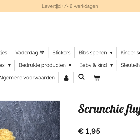
Levertijd +/- 8 werkdagen
jes
Vaderdag 💙
Stickers
Bibs spenen
Kinder 
ies
Bedrukte producten
Baby & kind
Sleutel
Algemene voorwaarden
Scrunchie flu
€ 1,95