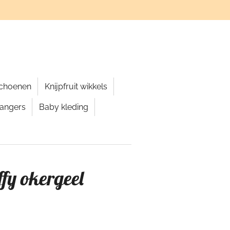
schoenen
Knijpfruit wikkels
hangers
Baby kleding
ffy okergeel