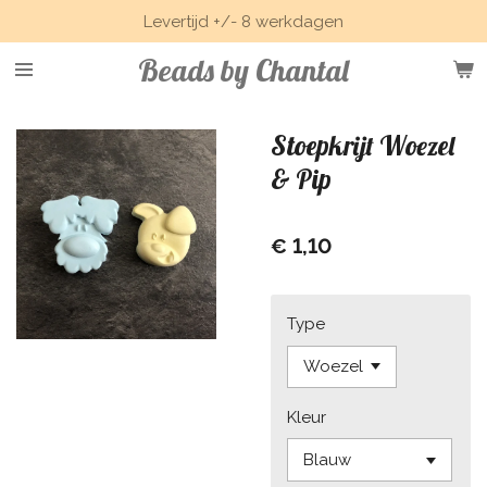
Levertijd +/- 8 werkdagen
Ga
direct
Beads by Chantal
naar
de
hoofdinhoud
Stoepkrijt Woezel
& Pip
€ 1,10
Type
Kleur