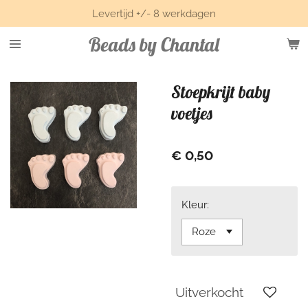
Levertijd +/- 8 werkdagen
Ga
direct
Beads by Chantal
naar
de
hoofdinhoud
Stoepkrijt baby
voetjes
€ 0,50
Kleur:
Uitverkocht