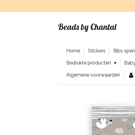
Ga
direct
naar
Beads by Chantal
de
hoofdinhoud
Home
Stickers
Bibs spe
Bedrukte producten
Baby
Algemene voorwaarden