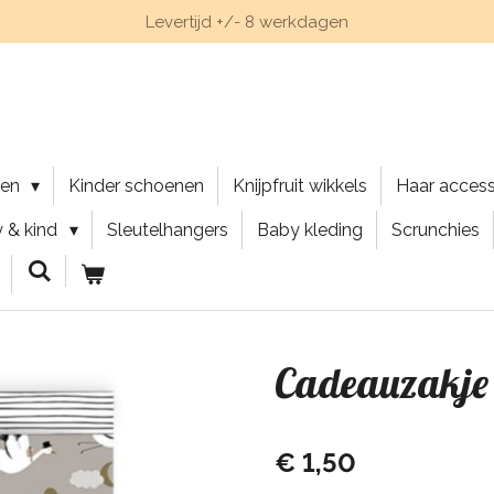
Levertijd +/- 8 werkdagen
nen
Kinder schoenen
Knijpfruit wikkels
Haar acces
 & kind
Sleutelhangers
Baby kleding
Scrunchies
Cadeauzakje 
€ 1,50