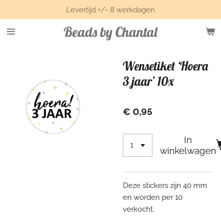
Levertijd +/- 8 werkdagen
Ga
direct
Beads by Chantal
naar
de
hoofdinhoud
Wensetiket ‘Hoera
3 jaar’ 10x
€ 0,95
In
winkelwagen
Deze stickers zijn 40 mm
en worden per 10
verkocht.