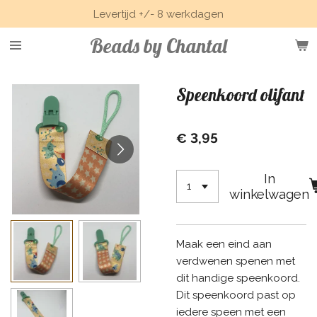
Levertijd +/- 8 werkdagen
Ga
direct
Beads by Chantal
naar
de
hoofdinhoud
Speenkoord olifant
€ 3,95
In
winkelwagen
Maak een eind aan
verdwenen spenen met
dit handige speenkoord.
Dit speenkoord past op
iedere speen met een