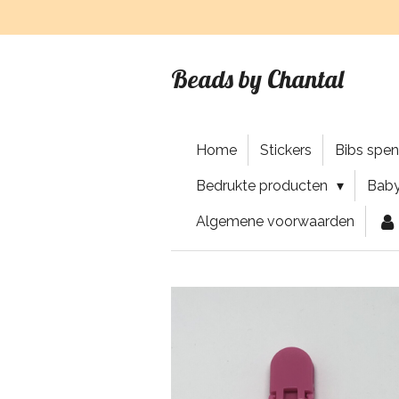
Ga
direct
naar
Beads by Chantal
de
hoofdinhoud
Home
Stickers
Bibs spe
Bedrukte producten
Baby
Algemene voorwaarden