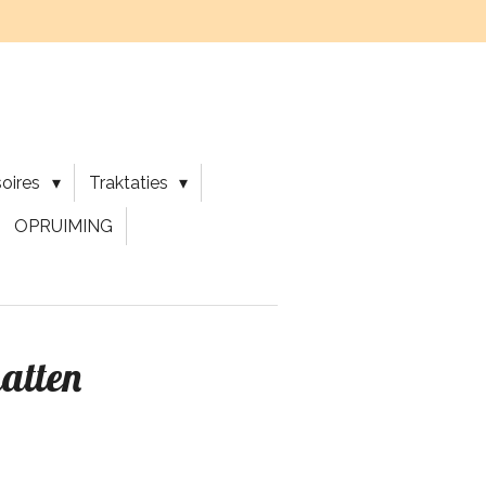
soires
Traktaties
OPRUIMING
atten