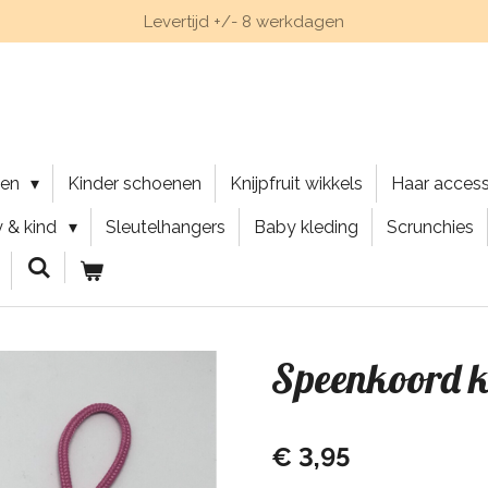
Levertijd +/- 8 werkdagen
nen
Kinder schoenen
Knijpfruit wikkels
Haar acces
 & kind
Sleutelhangers
Baby kleding
Scrunchies
Speenkoord k
€ 3,95