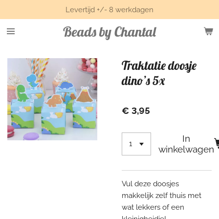
Levertijd +/- 8 werkdagen
Ga
direct
Beads by Chantal
naar
de
hoofdinhoud
Traktatie doosje
dino’s 5x
€ 3,95
In
winkelwagen
Vul deze doosjes
makkelijk zelf thuis met
wat lekkers of een
kleinigheidje!