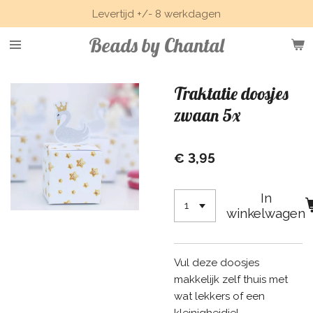
Levertijd +/- 8 werkdagen
Ga
direct
Beads by Chantal
naar
de
hoofdinhoud
Traktatie doosjes
zwaan 5x
€ 3,95
In
winkelwagen
Vul deze doosjes
makkelijk zelf thuis met
wat lekkers of een
kleinigheidje!