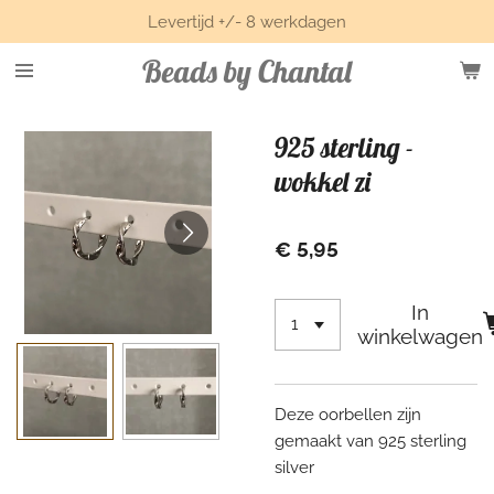
Levertijd +/- 8 werkdagen
Ga
direct
Beads by Chantal
naar
de
hoofdinhoud
925 sterling -
wokkel zi
€ 5,95
In
winkelwagen
Deze oorbellen zijn
gemaakt van 925 sterling
silver