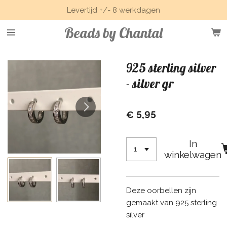
Levertijd +/- 8 werkdagen
Ga
direct
Beads by Chantal
naar
de
hoofdinhoud
925 sterling silver
- silver gr
€ 5,95
In
winkelwagen
Deze oorbellen zijn
gemaakt van 925 sterling
silver