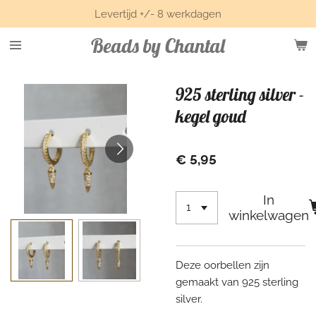
Levertijd +/- 8 werkdagen
Ga
direct
Beads by Chantal
naar
de
hoofdinhoud
925 sterling silver -
kegel goud
€ 5,95
In
winkelwagen
Deze oorbellen zijn
gemaakt van 925 sterling
silver.