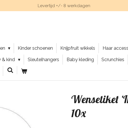
Levertijd +/- 8 werkdagen
nen
Kinder schoenen
Knijpfruit wikkels
Haar acces
 & kind
Sleutelhangers
Baby kleding
Scrunchies
Wensetiket ‘I
10x