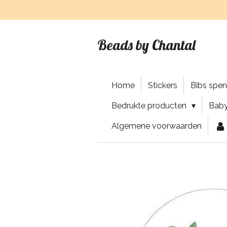
Ga
direct
naar
Beads by Chantal
de
hoofdinhoud
Home
Stickers
Bibs spe
Bedrukte producten
Baby
Algemene voorwaarden