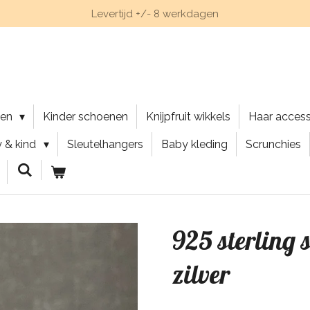
Levertijd +/- 8 werkdagen
nen
Kinder schoenen
Knijpfruit wikkels
Haar acces
 & kind
Sleutelhangers
Baby kleding
Scrunchies
925 sterling s
zilver