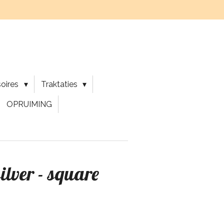
soires
Traktaties
OPRUIMING
ilver - square