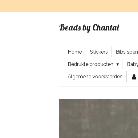
Ga
direct
naar
Beads by Chantal
de
hoofdinhoud
Home
Stickers
Bibs spe
Bedrukte producten
Baby
Algemene voorwaarden