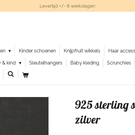
Levertijd +/- 8 werkdagen
nen
Kinder schoenen
Knijpfruit wikkels
Haar acces
 & kind
Sleutelhangers
Baby kleding
Scrunchies
925 sterling s
zilver