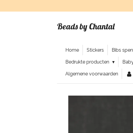
Ga
direct
naar
Beads by Chantal
de
hoofdinhoud
Home
Stickers
Bibs spe
Bedrukte producten
Baby
Algemene voorwaarden