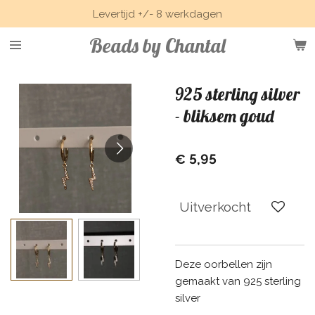
Levertijd +/- 8 werkdagen
Ga
direct
Beads by Chantal
naar
de
hoofdinhoud
925 sterling silver
- bliksem goud
€ 5,95
Uitverkocht
Deze oorbellen zijn
gemaakt van 925 sterling
silver