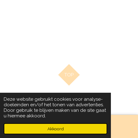
TOP
© 2020 - 2022 Beads by Chantal
Deze website gebruikt cookies voor analyse-
Powered by
JouwWeb
doeleinden en/of het tonen van advertenties.
Door gebruik te blijven maken van de site gaat
u hiermee akkoord.
Akkoord
Facebook