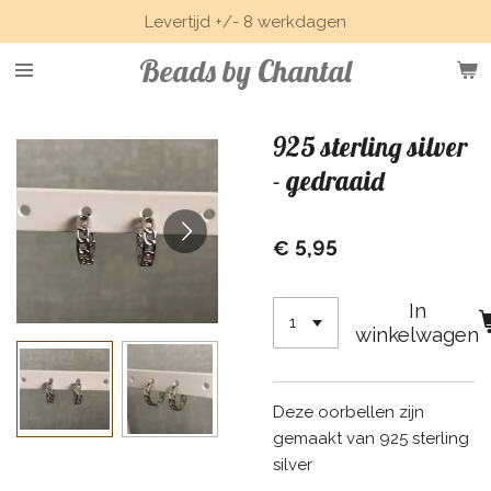
Levertijd +/- 8 werkdagen
Ga
direct
Beads by Chantal
naar
de
hoofdinhoud
925 sterling silver
- gedraaid
€ 5,95
In
winkelwagen
Deze oorbellen zijn
gemaakt van 925 sterling
silver