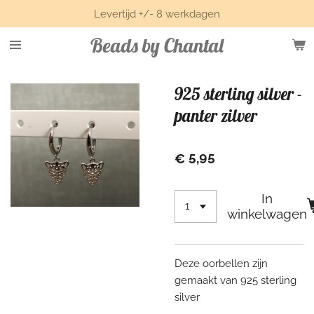
Levertijd +/- 8 werkdagen
Ga
direct
Beads by Chantal
naar
de
hoofdinhoud
925 sterling silver -
panter zilver
€ 5,95
In
winkelwagen
Deze oorbellen zijn
gemaakt van 925 sterling
silver