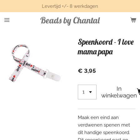
Levertijd +/- 8 werkdagen
Ga
direct
Beads by Chantal
naar
de
hoofdinhoud
Speenkoord - I love
mama papa
€ 3,95
In
winkelwagen
Maak een eind aan
verdwenen spenen met
dit handige speenkoord.
Dit speenkoord past op