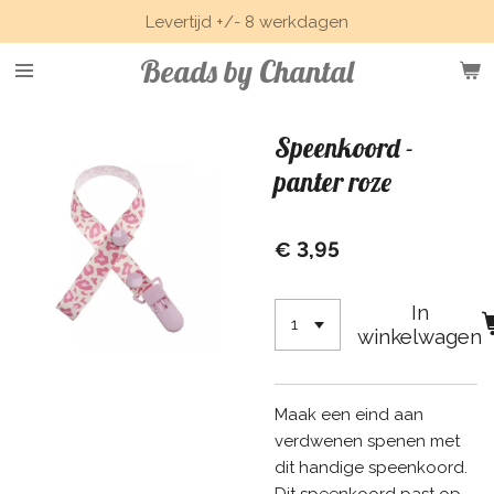
Levertijd +/- 8 werkdagen
Ga
direct
Beads by Chantal
naar
de
hoofdinhoud
Speenkoord -
panter roze
€ 3,95
In
winkelwagen
Maak een eind aan
verdwenen spenen met
dit handige speenkoord.
Dit speenkoord past op