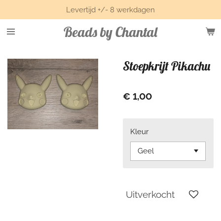
Levertijd +/- 8 werkdagen
Ga
direct
Beads by Chantal
naar
de
hoofdinhoud
Stoepkrijt Pikachu
€ 1,00
Kleur
Uitverkocht