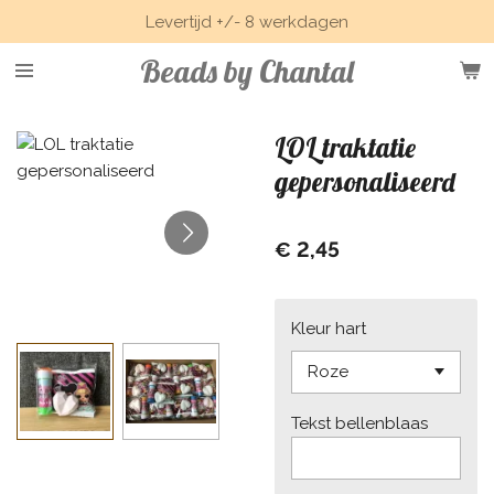
Levertijd +/- 8 werkdagen
Ga
direct
Beads by Chantal
naar
de
hoofdinhoud
LOL traktatie
gepersonaliseerd
€ 2,45
Kleur hart
Tekst bellenblaas