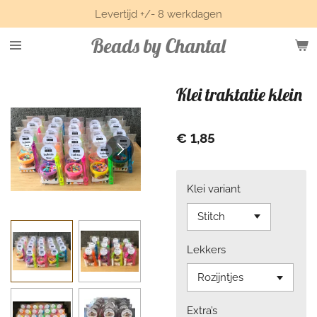
Levertijd +/- 8 werkdagen
Ga
direct
Beads by Chantal
naar
de
hoofdinhoud
Klei traktatie klein
€ 1,85
Klei variant
Lekkers
Extra’s