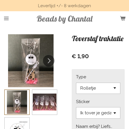
Levertijd +/- 8 werkdagen
Ga
direct
Beads by Chantal
naar
de
hoofdinhoud
Toverstaf traktatie
€ 1,90
Type
Sticker
Naam erbij? Liefs…