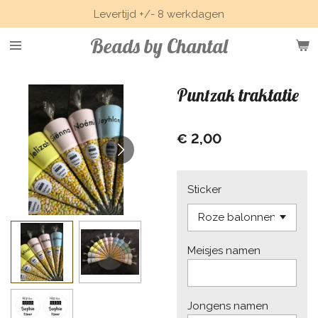
Levertijd +/- 8 werkdagen
Ga
direct
Beads by Chantal
naar
de
hoofdinhoud
Puntzak traktatie
€ 2,00
Sticker
Meisjes namen
Jongens namen