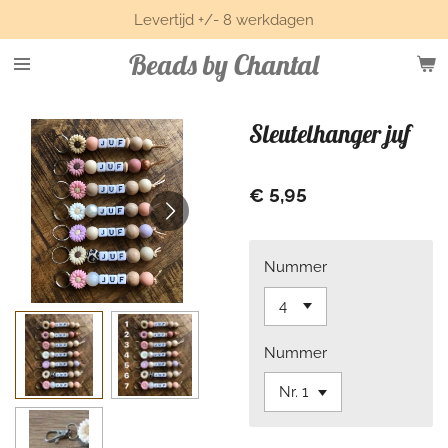
Levertijd +/- 8 werkdagen
Ga
direct
Beads by Chantal
naar
de
hoofdinhoud
Sleutelhanger juf
€ 5,95
Nummer
Nummer