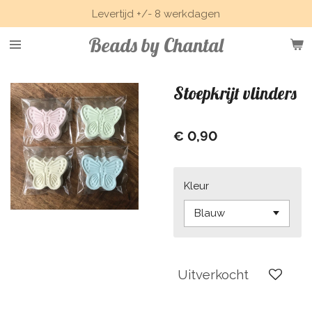
Levertijd +/- 8 werkdagen
Ga
direct
Beads by Chantal
naar
de
hoofdinhoud
Stoepkrijt vlinders
€ 0,90
Kleur
Uitverkocht