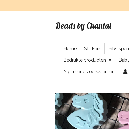
Ga
direct
naar
Beads by Chantal
de
hoofdinhoud
Home
Stickers
Bibs spe
Bedrukte producten
Baby
Algemene voorwaarden