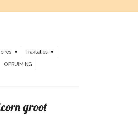
soires
Traktaties
OPRUIMING
icorn groot