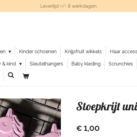
Levertijd +/- 8 werkdagen
nen
Kinder schoenen
Knijpfruit wikkels
Haar acces
 & kind
Sleutelhangers
Baby kleding
Scrunchies
Stoepkrijt un
€ 1,00