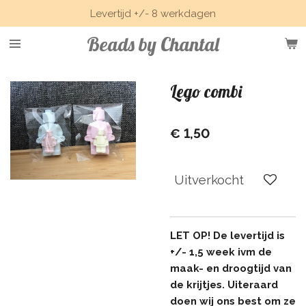
Levertijd +/- 8 werkdagen
Ga
direct
Beads by Chantal
naar
de
hoofdinhoud
Lego combi
€ 1,50
Uitverkocht
LET OP! De levertijd is
+/- 1,5 week ivm de
maak- en droogtijd van
de krijtjes. Uiteraard
doen wij ons best om ze