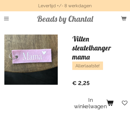
Levertijd +/- 8 werkdagen
Ga
direct
Beads by Chantal
naar
de
hoofdinhoud
Vilten
sleutelhanger
mama
Allerlaatste!
€ 2,25
In
winkelwagen