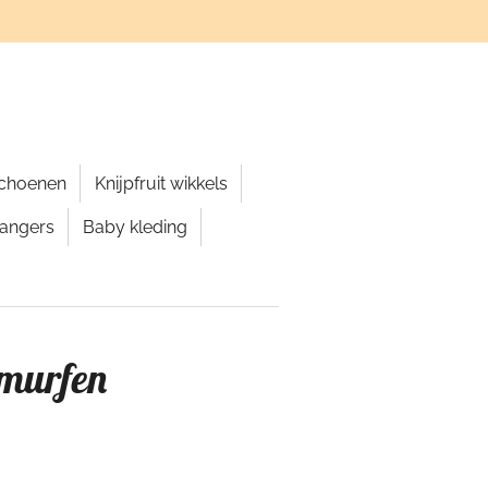
schoenen
Knijpfruit wikkels
hangers
Baby kleding
smurfen