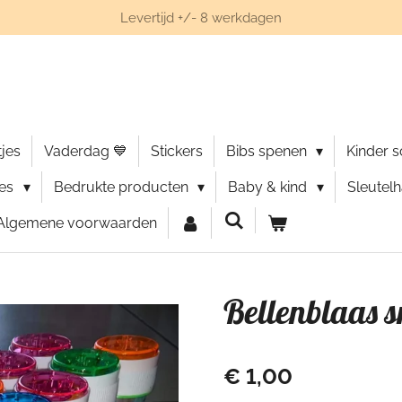
Levertijd +/- 8 werkdagen
jes
Vaderdag 💙
Stickers
Bibs spenen
Kinder 
ies
Bedrukte producten
Baby & kind
Sleutel
Algemene voorwaarden
Bellenblaas 
€ 1,00