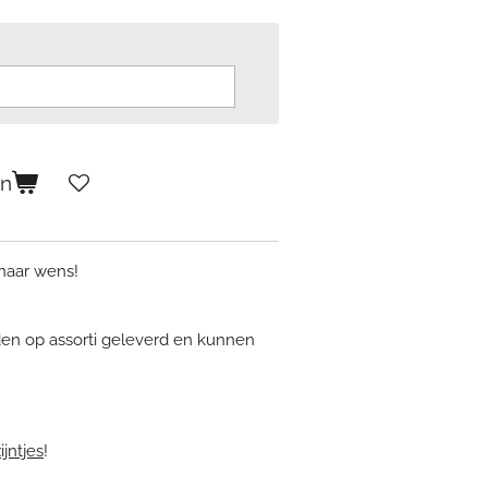
en
 naar wens!
en op assorti geleverd en kunnen
ijntjes
!