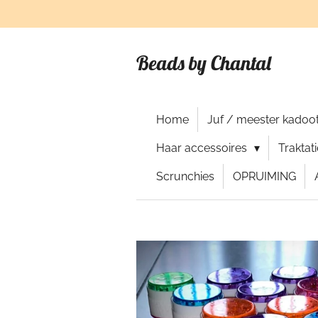
Ga
direct
naar
Beads by Chantal
de
hoofdinhoud
Home
Juf / meester kadoot
Haar accessoires
Traktat
Scrunchies
OPRUIMING