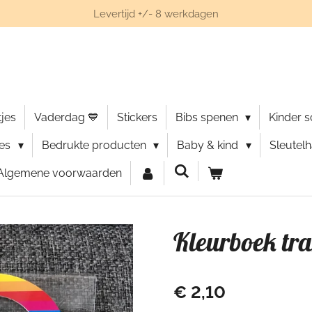
Levertijd +/- 8 werkdagen
jes
Vaderdag 💙
Stickers
Bibs spenen
Kinder 
ies
Bedrukte producten
Baby & kind
Sleutel
Algemene voorwaarden
Kleurboek tra
€ 2,10