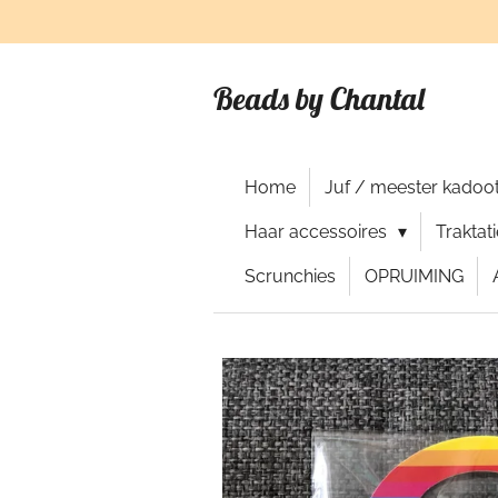
Ga
direct
naar
Beads by Chantal
de
hoofdinhoud
Home
Juf / meester kadoot
Haar accessoires
Traktat
Scrunchies
OPRUIMING