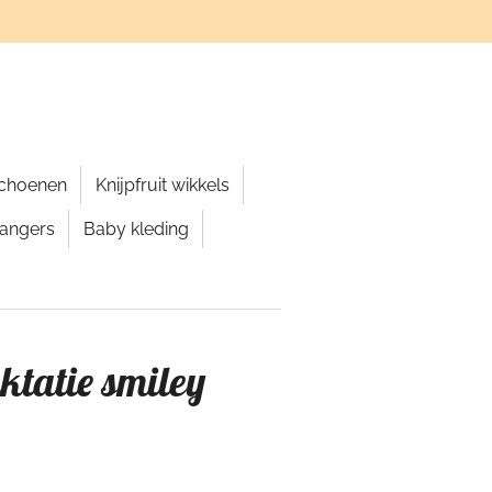
schoenen
Knijpfruit wikkels
hangers
Baby kleding
ktatie smiley